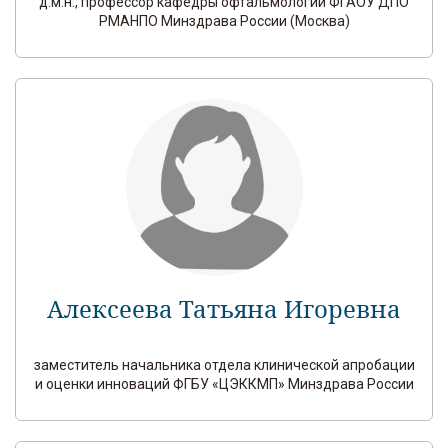
д.м.н., профессор кафедры офтальмологии ФГАОУ ДПО
РМАНПО Минздрава России (Москва)
Алексеева Татьяна Игоревна
заместитель начальника отдела клинической апробации
и оценки инноваций ФГБУ «ЦЭККМП» Минздрава России