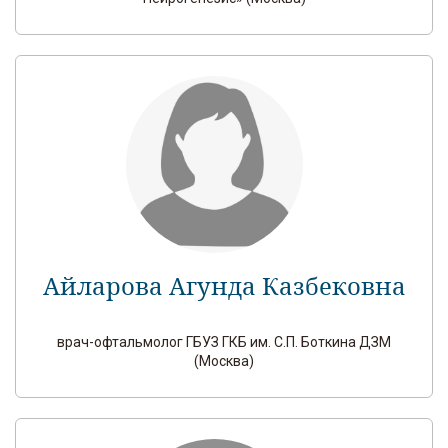
Айларова Агунда Казбековна
врач-офтальмолог ГБУЗ ГКБ им. С.П. Боткина ДЗМ
(Москва)