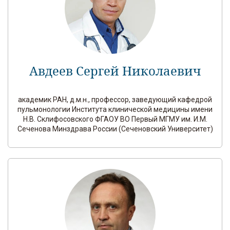
Авдеев Сергей Николаевич
академик РАН, д.м.н., профессор, заведующий кафедрой
пульмонологии Института клинической медицины имени
Н.В. Склифосовского ФГАОУ ВО Первый МГМУ им. И.М.
Сеченова Минздрава России (Сеченовский Университет)