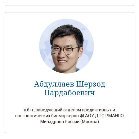
Абдуллаев Шерзод
Пардабоевич
к.б.н., заведующий отделом предиктивных и
прогностических биомаркеров ФГАОУ ДПО РМАНПО
Минздрава России (Москва)