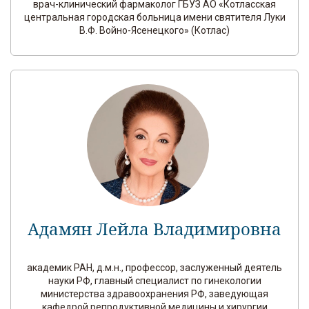
врач-клинический фармаколог ГБУЗ АО «Котласская
центральная городская больница имени святителя Луки
В.Ф. Войно-Ясенецкого» (Котлас)
Адамян Лейла Владимировна
академик РАН, д.м.н., профессор, заслуженный деятель
науки РФ, главный специалист по гинекологии
министерства здравоохранения РФ, заведующая
кафедрой репродуктивной медицины и хирургии