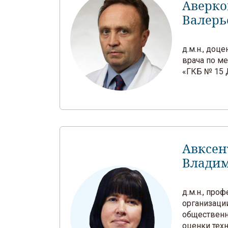
Аверко
Валерь
д.м.н., доц
врача по м
«ГКБ № 15 
Авксен
Влади
д.м.н., про
организаци
общественн
оценки тех