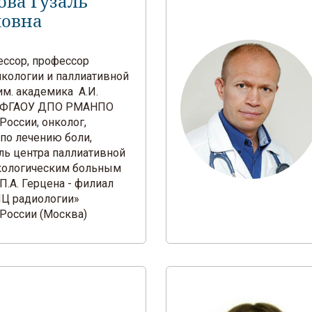
ова Гузаль
ловна
фессор, профессор
кологии и паллиативной
м. академика А.И.
 ФГАОУ ДПО РМАНПО
России, онколог,
 по лечению боли,
ль центра паллиативной
кологическим больным
.А. Герцена - филиал
Ц радиологии»
России (Москва)