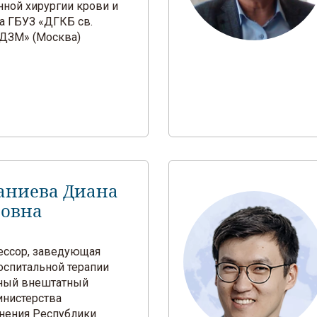
нной хирургии крови и
а ГБУЗ «ДГКБ св.
ДЗМ» (Москва)
аниева Диана
овна
фессор, заведующая
оспитальной терапии
ный внештатный
инистерства
нения Республики