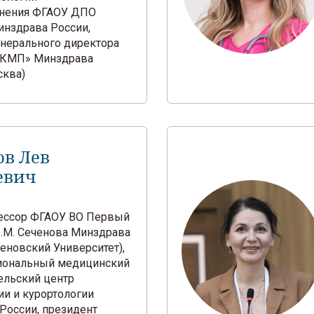
анения ФГАОУ ДПО
нздрава России,
енерального директора
КМП» Минздрава
сква)
ов Лев
евич
офессор ФГАОУ ВО Первый
.М. Сеченова Минздрава
еновский Университет),
иональный медицинский
ельский центр
ии и курортологии
России, президент