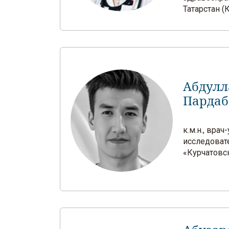
Татарстан (
Абдулл
Пардаб
к.м.н., вра
исследоват
«Курчатовск