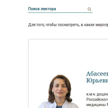
Для того, чтобы посмотреть, в каких мер
Абасее
Юрьев
к.м.н. доц
Российског
медицины М