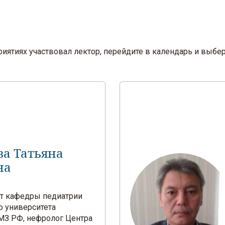
оприятиях участвовал лектор, перейдите в календарь и вы
ва Татьяна
на
ент кафедры педиатрии
о университета
З РФ, нефролог Центра