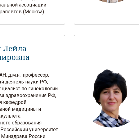
альной ассоциации
рапевтов (Москва)
 Лейла
мировна
Н, д.м.н., профессор,
й деятель науки РФ,
ециалист по гинекологии
ва здравоохранения РФ,
я кафедрой
вной медицины и
акультета
ного образования
Российский университет
 Минздрава России