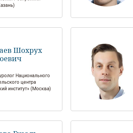
Казань)
аев Шохрух
оевич
ч-уролог Национального
ельского центра
ий институт» (Москва)