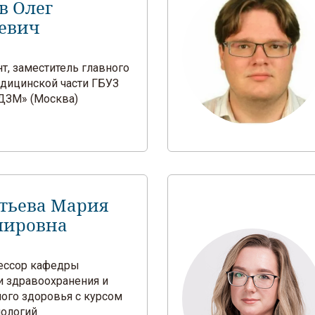
в Олег
евич
ент, заместитель главного
едицинской части ГБУЗ
ДЗМ» (Москва)
тьева Мария
мировна
фессор кафедры
и здравоохранения и
ого здоровья с курсом
нологий