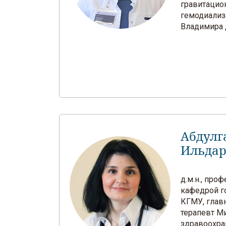
гравитацио
гемодиализ
Владимира 
Абдулг
Ильдар
д.м.н., про
кафедрой г
КГМУ, глав
терапевт М
здравоохра