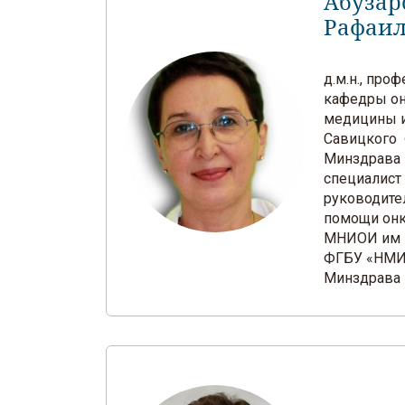
Абузар
Рафаи
д.м.н., про
кафедры он
медицины и
Савицкого
Минздрава 
специалист
руководите
помощи он
МНИОИ им П
ФГБУ «НМИ
Минздрава 