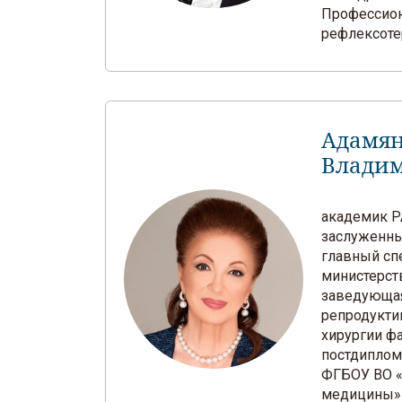
Профессион
рефлексоте
Адамян
Влади
академик РА
заслуженны
главный сп
министерст
заведующа
репродукти
хирургии ф
постдиплом
ФГБОУ ВО «
медицины»