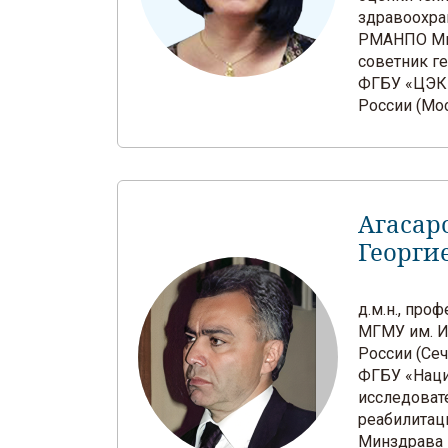
здравоохр
РМАНПО Ми
советник г
ФГБУ «ЦЭК
России (Мо
Агасар
Георги
д.м.н., пр
МГМУ им. И
России (Сеч
ФГБУ «Нац
исследоват
реабилитац
Минздрава 