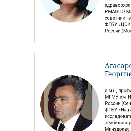
здравоохр
РМАНПО Ми
советник г
ФГБУ «ЦЭК
России (Мо
Агасар
Георги
д.м.н., пр
МГМУ им. И
России (Сеч
ФГБУ «Нац
исследоват
реабилитац
Минздрава 