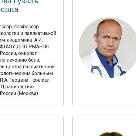
ова Гузаль
ловна
фессор, профессор
кологии и паллиативной
м. академика А.И.
 ФГАОУ ДПО РМАНПО
России, онколог,
 по лечению боли,
ль центра паллиативной
кологическим больным
.А. Герцена - филиал
Ц радиологии»
России (Москва)