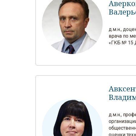
Аверко
Валерь
д.м.н., доц
врача по м
«ГКБ № 15 
Авксен
Влади
д.м.н., про
организаци
общественн
оценки тех