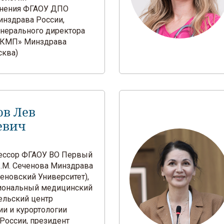
анения ФГАОУ ДПО
нздрава России,
енерального директора
КМП» Минздрава
сква)
ов Лев
евич
офессор ФГАОУ ВО Первый
.М. Сеченова Минздрава
еновский Университет),
иональный медицинский
ельский центр
ии и курортологии
России, президент