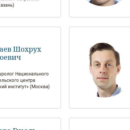
Казань)
аев Шохрух
оевич
ч-уролог Национального
ельского центра
ий институт» (Москва)