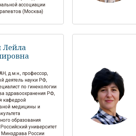
альной ассоциации
рапевтов (Москва)
 Лейла
мировна
Н, д.м.н., профессор,
й деятель науки РФ,
ециалист по гинекологии
ва здравоохранения РФ,
я кафедрой
вной медицины и
акультета
ного образования
Российский университет
 Минздрава России