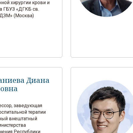
нной хирургии крови и
а ГБУЗ «ДГКБ св.
ДЗМ» (Москва)
аниева Диана
овна
фессор, заведующая
оспитальной терапии
ный внештатный
инистерства
нения Республики