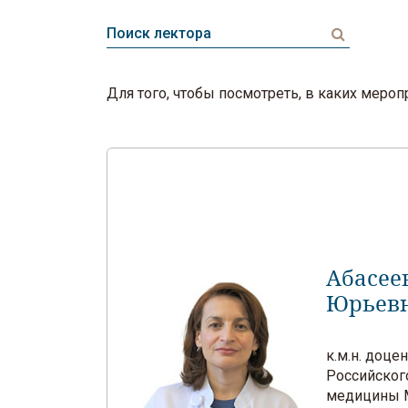
Для того, чтобы посмотреть, в каких мер
Абасее
Юрьев
к.м.н. доц
Российског
медицины М