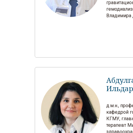
гравитацио
гемодиализ
Владимира 
Абдулг
Ильдар
д.м.н., про
кафедрой г
КГМУ, глав
терапевт М
здравоохра