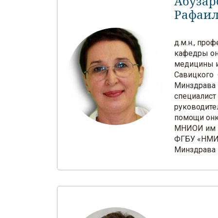
Абузар
Рафаи
д.м.н., про
кафедры он
медицины и
Савицкого
Минздрава 
специалист
руководите
помощи он
МНИОИ им П
ФГБУ «НМИ
Минздрава 