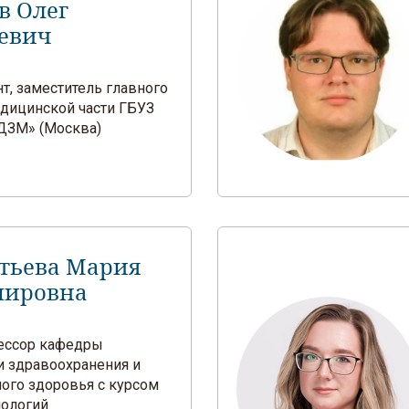
в Олег
евич
ент, заместитель главного
едицинской части ГБУЗ
ДЗМ» (Москва)
тьева Мария
мировна
фессор кафедры
и здравоохранения и
ого здоровья с курсом
нологий