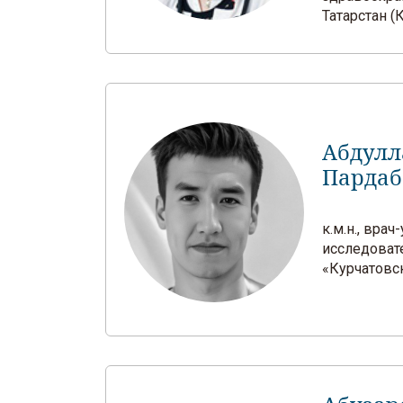
Татарстан (
Абдулл
Пардаб
к.м.н., вра
исследоват
«Курчатовск