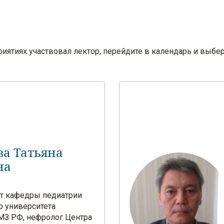
оприятиях участвовал лектор, перейдите в календарь и вы
ва Татьяна
на
ент кафедры педиатрии
о университета
З РФ, нефролог Центра