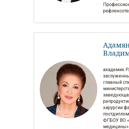
Профессион
рефлексоте
Адамян
Влади
академик РА
заслуженны
главный сп
министерст
заведующа
репродукти
хирургии ф
постдиплом
ФГБОУ ВО «
медицины»