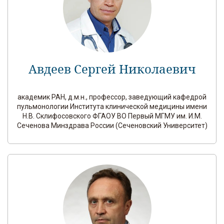
Авдеев Сергей Николаевич
академик РАН, д.м.н., профессор, заведующий кафедрой
пульмонологии Института клинической медицины имени
Н.В. Склифосовского ФГАОУ ВО Первый МГМУ им. И.М.
Сеченова Минздрава России (Сеченовский Университет)