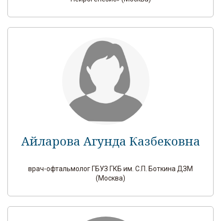
Айларова Агунда Казбековна
врач-офтальмолог ГБУЗ ГКБ им. С.П. Боткина ДЗМ
(Москва)