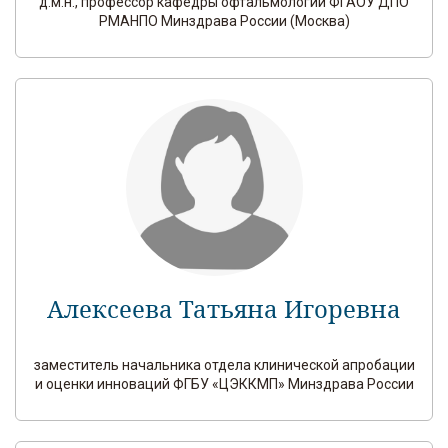
д.м.н., профессор кафедры офтальмологии ФГАОУ ДПО
РМАНПО Минздрава России (Москва)
Алексеева Татьяна Игоревна
заместитель начальника отдела клинической апробации
и оценки инноваций ФГБУ «ЦЭККМП» Минздрава России