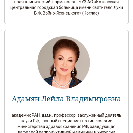
врач-клинический фармаколог ГБУЗ АО «Котласская
центральная городская больница имени святителя Луки
В.Ф. Войно-Ясенецкого» (Котлас)
Адамян Лейла Владимировна
академик РАН, д.м.н., профессор, заслуженный деятель
науки РФ, главный специалист по гинекологии
министерства здравоохранения РФ, заведующая
кафедрой репродуктивной медицины и хирургии