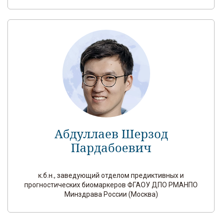
Абдуллаев Шерзод
Пардабоевич
к.б.н., заведующий отделом предиктивных и
прогностических биомаркеров ФГАОУ ДПО РМАНПО
Минздрава России (Москва)