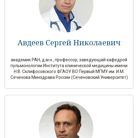
Авдеев Сергей Николаевич
академик РАН, д.м.н., профессор, заведующий кафедрой
пульмонологии Института клинической медицины имени
Н.В. Склифосовского ФГАОУ ВО Первый МГМУ им. И.М.
Сеченова Минздрава России (Сеченовский Университет)