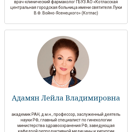
врач-клинический фармаколог ГБУЗ АО «Котласская
центральная городская больница имени святителя Луки
В.Ф. Войно-Ясенецкого» (Котлас)
Адамян Лейла Владимировна
академик РАН, д.м.н., профессор, заслуженный деятель
науки РФ, главный специалист по гинекологии
министерства здравоохранения РФ, заведующая
кафедрой репродуктивной медицины и хирургии