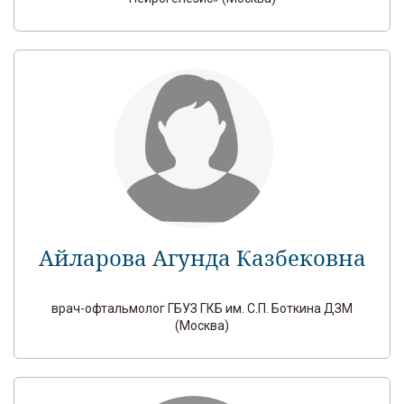
Айларова Агунда Казбековна
врач-офтальмолог ГБУЗ ГКБ им. С.П. Боткина ДЗМ
(Москва)