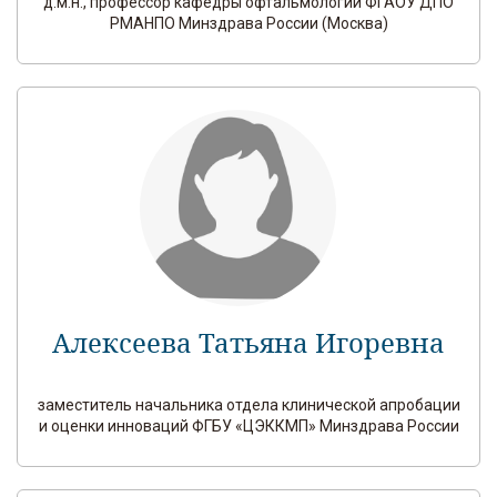
д.м.н., профессор кафедры офтальмологии ФГАОУ ДПО
РМАНПО Минздрава России (Москва)
Алексеева Татьяна Игоревна
заместитель начальника отдела клинической апробации
и оценки инноваций ФГБУ «ЦЭККМП» Минздрава России