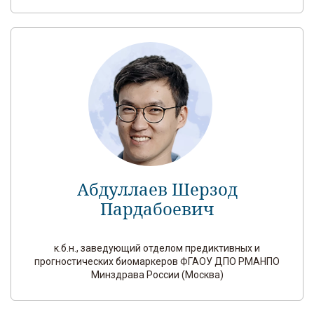
Абдуллаев Шерзод
Пардабоевич
к.б.н., заведующий отделом предиктивных и
прогностических биомаркеров ФГАОУ ДПО РМАНПО
Минздрава России (Москва)