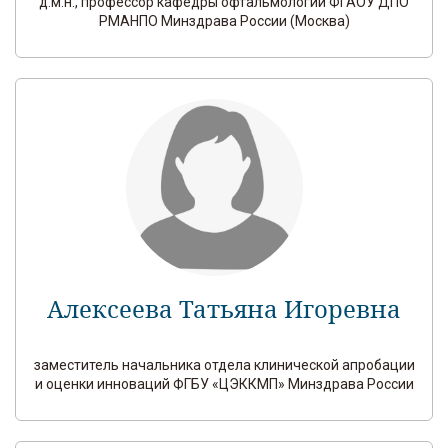
д.м.н., профессор кафедры офтальмологии ФГАОУ ДПО
РМАНПО Минздрава России (Москва)
Алексеева Татьяна Игоревна
заместитель начальника отдела клинической апробации
и оценки инноваций ФГБУ «ЦЭККМП» Минздрава России