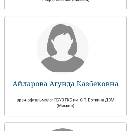
Айларова Агунда Казбековна
врач-офтальмолог ГБУЗ ГКБ им. С.П. Боткина ДЗМ
(Москва)