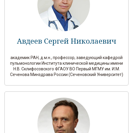
Авдеев Сергей Николаевич
академик РАН, д.м.н., профессор, заведующий кафедрой
пульмонологии Института клинической медицины имени
Н.В. Склифосовского ФГАОУ ВО Первый МГМУ им. И.М.
Сеченова Минздрава России (Сеченовский Университет)