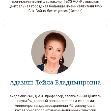
врач-клинический фармаколог ГБУЗ АО «Котласская
центральная городская больница имени святителя Луки
В.Ф. Войно-Ясенецкого» (Котлас)
Адамян Лейла Владимировна
академик РАН, д.м.н., профессор, заслуженный деятель
науки РФ, главный специалист по гинекологии
министерства здравоохранения РФ, заведующая
кафедрой репродуктивной медицины и хирургии