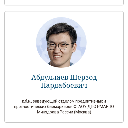
Абдуллаев Шерзод
Пардабоевич
к.б.н., заведующий отделом предиктивных и
прогностических биомаркеров ФГАОУ ДПО РМАНПО
Минздрава России (Москва)