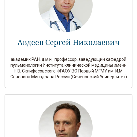
Авдеев Сергей Николаевич
академик РАН, д.м.н., профессор, заведующий кафедрой
пульмонологии Института клинической медицины имени
Н.В. Склифосовского ФГАОУ ВО Первый МГМУ им. И.М.
Сеченова Минздрава России (Сеченовский Университет)