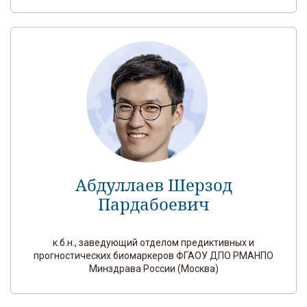
Абдуллаев Шерзод
Пардабоевич
к.б.н., заведующий отделом предиктивных и
прогностических биомаркеров ФГАОУ ДПО РМАНПО
Минздрава России (Москва)