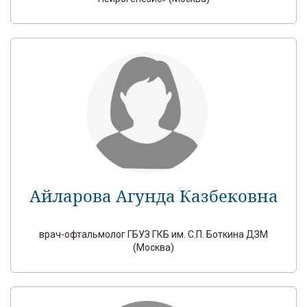
Айларова Агунда Казбековна
врач-офтальмолог ГБУЗ ГКБ им. С.П. Боткина ДЗМ
(Москва)