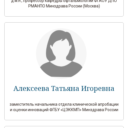
д.м.н., профессор кафедры офтальмологии ФГАОУ ДПО
РМАНПО Минздрава России (Москва)
Алексеева Татьяна Игоревна
заместитель начальника отдела клинической апробации
и оценки инноваций ФГБУ «ЦЭККМП» Минздрава России