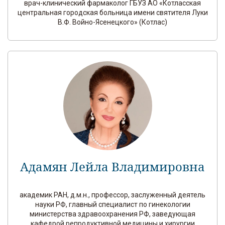
врач-клинический фармаколог ГБУЗ АО «Котласская
центральная городская больница имени святителя Луки
В.Ф. Войно-Ясенецкого» (Котлас)
Адамян Лейла Владимировна
академик РАН, д.м.н., профессор, заслуженный деятель
науки РФ, главный специалист по гинекологии
министерства здравоохранения РФ, заведующая
кафедрой репродуктивной медицины и хирургии