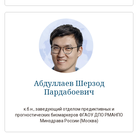
Абдуллаев Шерзод
Пардабоевич
к.б.н., заведующий отделом предиктивных и
прогностических биомаркеров ФГАОУ ДПО РМАНПО
Минздрава России (Москва)