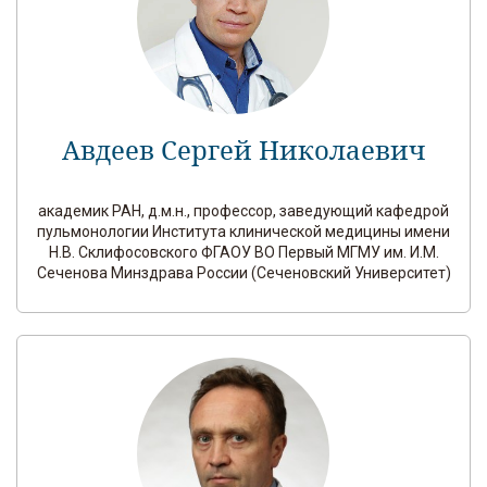
Авдеев Сергей Николаевич
академик РАН, д.м.н., профессор, заведующий кафедрой
пульмонологии Института клинической медицины имени
Н.В. Склифосовского ФГАОУ ВО Первый МГМУ им. И.М.
Сеченова Минздрава России (Сеченовский Университет)