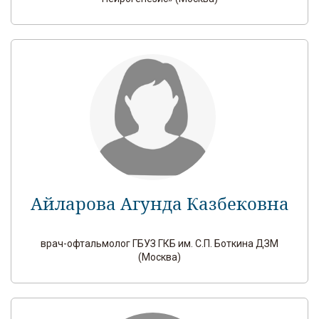
Айларова Агунда Казбековна
врач-офтальмолог ГБУЗ ГКБ им. С.П. Боткина ДЗМ
(Москва)