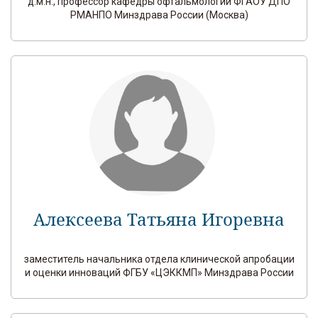
д.м.н., профессор кафедры офтальмологии ФГАОУ ДПО
РМАНПО Минздрава России (Москва)
Алексеева Татьяна Игоревна
заместитель начальника отдела клинической апробации
и оценки инноваций ФГБУ «ЦЭККМП» Минздрава России