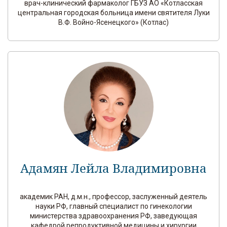
врач-клинический фармаколог ГБУЗ АО «Котласская
центральная городская больница имени святителя Луки
В.Ф. Войно-Ясенецкого» (Котлас)
Адамян Лейла Владимировна
академик РАН, д.м.н., профессор, заслуженный деятель
науки РФ, главный специалист по гинекологии
министерства здравоохранения РФ, заведующая
кафедрой репродуктивной медицины и хирургии