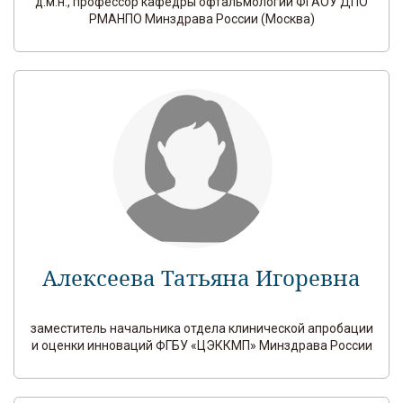
д.м.н., профессор кафедры офтальмологии ФГАОУ ДПО
РМАНПО Минздрава России (Москва)
Алексеева Татьяна Игоревна
заместитель начальника отдела клинической апробации
и оценки инноваций ФГБУ «ЦЭККМП» Минздрава России