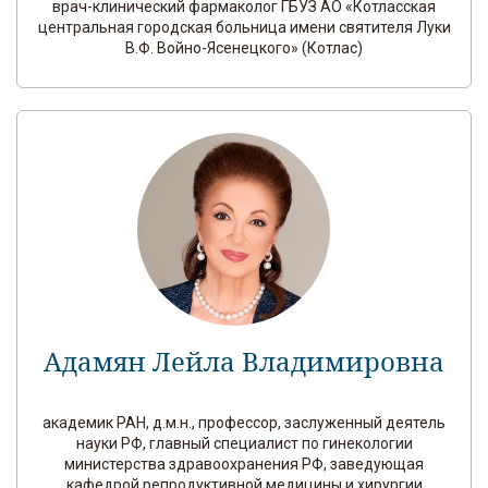
врач-клинический фармаколог ГБУЗ АО «Котласская
центральная городская больница имени святителя Луки
В.Ф. Войно-Ясенецкого» (Котлас)
Адамян Лейла Владимировна
академик РАН, д.м.н., профессор, заслуженный деятель
науки РФ, главный специалист по гинекологии
министерства здравоохранения РФ, заведующая
кафедрой репродуктивной медицины и хирургии