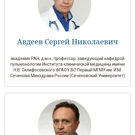
Авдеев Сергей Николаевич
академик РАН, д.м.н., профессор, заведующий кафедрой
пульмонологии Института клинической медицины имени
Н.В. Склифосовского ФГАОУ ВО Первый МГМУ им. И.М.
Сеченова Минздрава России (Сеченовский Университет)