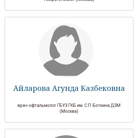
Айларова Агунда Казбековна
врач-офтальмолог ГБУЗ ГКБ им. С.П. Боткина ДЗМ
(Москва)