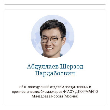
Абдуллаев Шерзод
Пардабоевич
к.б.н., заведующий отделом предиктивных и
прогностических биомаркеров ФГАОУ ДПО РМАНПО
Минздрава России (Москва)