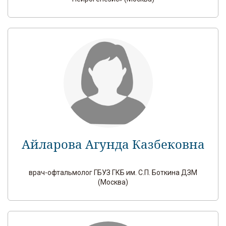
Айларова Агунда Казбековна
врач-офтальмолог ГБУЗ ГКБ им. С.П. Боткина ДЗМ
(Москва)