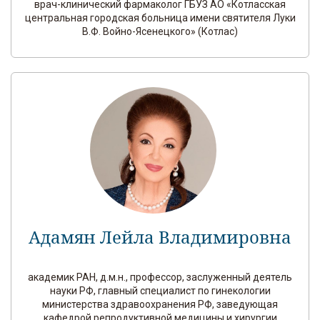
врач-клинический фармаколог ГБУЗ АО «Котласская
центральная городская больница имени святителя Луки
В.Ф. Войно-Ясенецкого» (Котлас)
Адамян Лейла Владимировна
академик РАН, д.м.н., профессор, заслуженный деятель
науки РФ, главный специалист по гинекологии
министерства здравоохранения РФ, заведующая
кафедрой репродуктивной медицины и хирургии