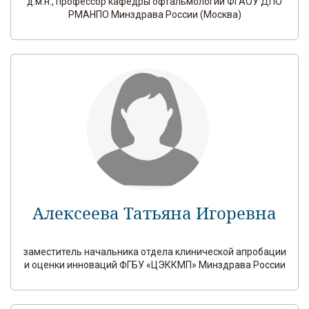
д.м.н., профессор кафедры офтальмологии ФГАОУ ДПО
РМАНПО Минздрава России (Москва)
Алексеева Татьяна Игоревна
заместитель начальника отдела клинической апробации
и оценки инноваций ФГБУ «ЦЭККМП» Минздрава России