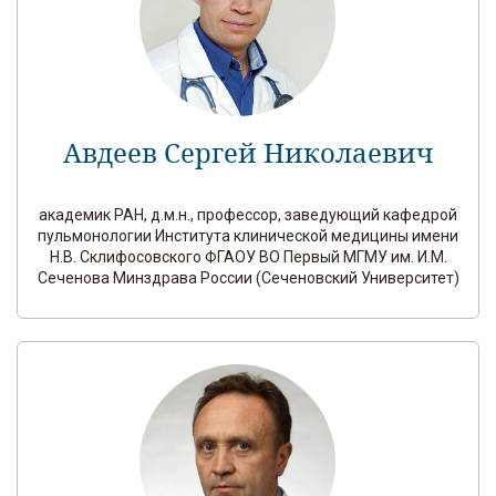
Авдеев Сергей Николаевич
академик РАН, д.м.н., профессор, заведующий кафедрой
пульмонологии Института клинической медицины имени
Н.В. Склифосовского ФГАОУ ВО Первый МГМУ им. И.М.
Сеченова Минздрава России (Сеченовский Университет)