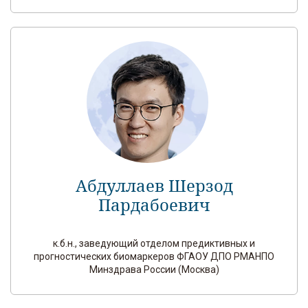
Абдуллаев Шерзод
Пардабоевич
к.б.н., заведующий отделом предиктивных и
прогностических биомаркеров ФГАОУ ДПО РМАНПО
Минздрава России (Москва)