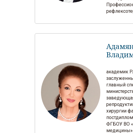
Профессион
рефлексоте
Адамян
Влади
академик РА
заслуженны
главный сп
министерст
заведующа
репродукти
хирургии ф
постдиплом
ФГБОУ ВО «
медицины»