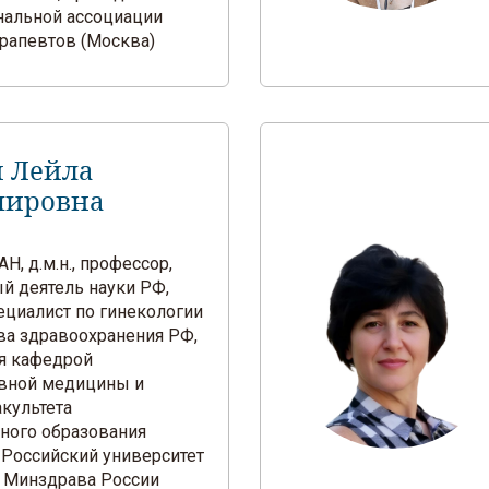
альной ассоциации
рапевтов (Москва)
 Лейла
мировна
Н, д.м.н., профессор,
й деятель науки РФ,
ециалист по гинекологии
ва здравоохранения РФ,
я кафедрой
вной медицины и
акультета
ного образования
Российский университет
 Минздрава России