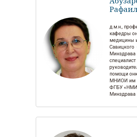
Абузар
Рафаи
д.м.н., про
кафедры он
медицины и
Савицкого
Минздрава 
специалист
руководите
помощи он
МНИОИ им П
ФГБУ «НМИ
Минздрава 