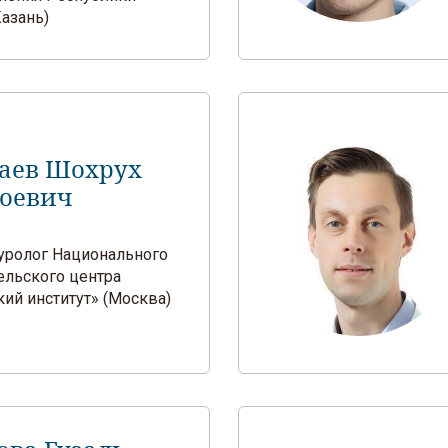
Казань)
аев Шохрух
оевич
ч-уролог Национального
ельского центра
ий институт» (Москва)