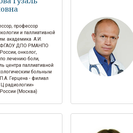
ова Гузаль
ловна
фессор, профессор
кологии и паллиативной
м. академика А.И.
 ФГАОУ ДПО РМАНПО
России, онколог,
 по лечению боли,
ль центра паллиативной
кологическим больным
.А. Герцена - филиал
Ц радиологии»
России (Москва)