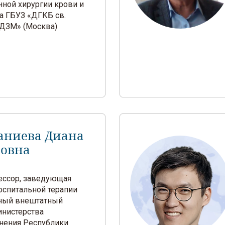
нной хирургии крови и
а ГБУЗ «ДГКБ св.
ДЗМ» (Москва)
аниева Диана
овна
фессор, заведующая
оспитальной терапии
ный внештатный
инистерства
нения Республики