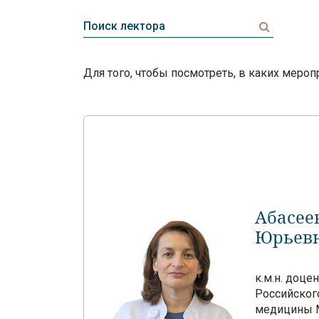
Для того, чтобы посмотреть, в каких мер
Абасее
Юрьев
к.м.н. доц
Российског
медицины М