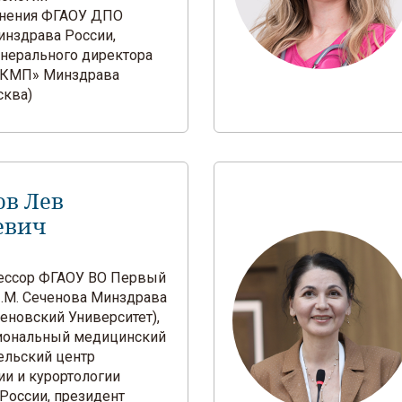
анения ФГАОУ ДПО
нздрава России,
енерального директора
КМП» Минздрава
сква)
ов Лев
евич
офессор ФГАОУ ВО Первый
.М. Сеченова Минздрава
еновский Университет),
иональный медицинский
ельский центр
ии и курортологии
России, президент