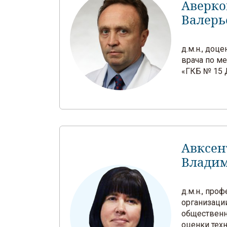
Аверко
Валерь
д.м.н., доц
врача по м
«ГКБ № 15 
Авксен
Влади
д.м.н., про
организаци
общественн
оценки тех