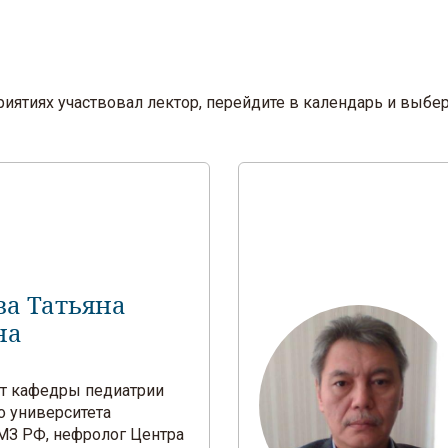
оприятиях участвовал лектор, перейдите в календарь и вы
ва Татьяна
на
ент кафедры педиатрии
о университета
З РФ, нефролог Центра