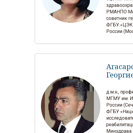
здравоохр
РМАНПО Ми
советник г
ФГБУ «ЦЭК
России (Мо
Агасар
Георги
д.м.н., пр
МГМУ им. И
России (Сеч
ФГБУ «Нац
исследоват
реабилитац
Минздрава 