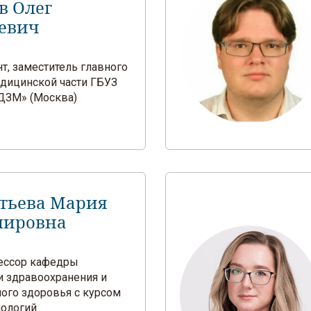
в Олег
евич
ент, заместитель главного
едицинской части ГБУЗ
ДЗМ» (Москва)
тьева Мария
мировна
фессор кафедры
и здравоохранения и
ого здоровья с курсом
нологий