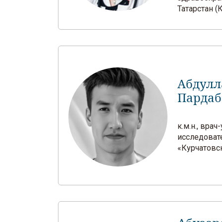
Татарстан (
Абдулл
Пардаб
к.м.н., вра
исследоват
«Курчатовск