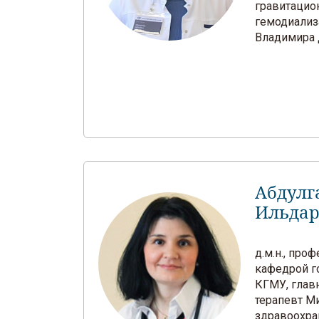
гравитацио
гемодиализ
Владимира 
Абдулг
Ильдар
д.м.н., про
кафедрой г
КГМУ, глав
терапевт М
здравоохра